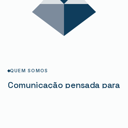
QUEM SOMOS
Comunicação pensada para
quem forma.
A Fisherwolf nasceu de uma constatação simples:
entidades formadoras têm necessidades de
comunicação muito próprias. A maioria das